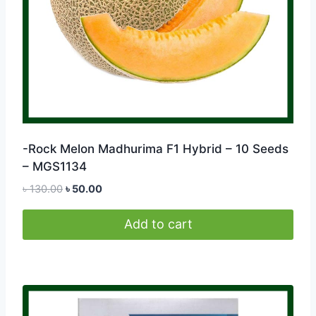
-Rock Melon Madhurima F1 Hybrid – 10 Seeds
– MGS1134
Original
Current
৳
130.00
৳
50.00
price
price
was:
is:
Add to cart
৳ 130.00.
৳ 50.00.