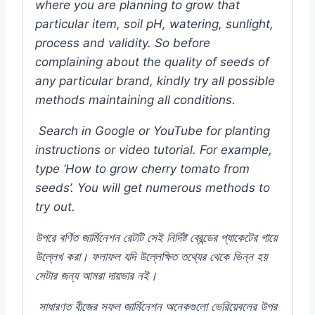
where you are planning to grow that
particular item, soil pH, watering, sunlight,
process and validity. So before
complaining about the quality of seeds of
any particular brand, kindly try all possible
methods maintaining all conditions.
Search in Google or YouTube for planting
instructions or video tutorial. For example,
type ‘How to grow cherry tomato from
seeds’. You will get numerous methods to
try out.
উপরে
বর্ণিত
জার্মিনেশন
রেটটি
সেই
নির্দিষ্ট
ব্রেন্ডের
প্যাকেটের
গায়ে
উল্লেখ
করা।
ফলাফল
যদি
উল্লেক্ষিত
তথ্যের
থেকে
ভিন্ন
হয়
সেটার
জন্য
আমরা
দায়ভার
নই।
সাধারণত
বীজের
সফল
জার্মিনেশন
অনেকগুলো
ভেরিয়েবলের
উপর