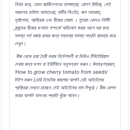
নির্ভর
করে,
যেমন
জার্মিনেশনের
তাপমাত্রা,
রোপণ
মিডিয়া,
সেই
অঞ্চলের
বর্তমান
আবহাওয়া,
মাটির
পিএইচ,
জল
সরবরাহ,
সূর্যালোক,
প্রক্রিয়া
এবং
বীজের
মেয়াদ
।
সুতরাং
কোনও
নির্দিষ্ট
ব্র্যান্ডের
বীজের
গুণমান
সম্পর্কে
অভিযোগ
করার
আগে
দয়া
করে
সমস্ত
শর্ত
বজায়
রাখার
জন্য
সম্ভাব্য
সমস্ত
পদ্ধতি
ব্যবহার
করে
দেখুন।
বীজ
থেকে
চারা
তৈরী
করার
নির্দেশাবলী
বা
ভিডিও
টিউটোরিয়াল
দেখার
জন্য
গুগল
বা
ইউটিউবে
অনুসন্ধান
করুন।
উদাহরণস্বরূপ,
‘How to grow cherry tomato from seeds’
টাইপ
করুন (
চেরি
টমেটোর
জায়গায়
আপনি
যেই
আইটেমের
প্রক্রিয়া
দেখতে
চাচ্ছেন
সেই
আইটেমের
নাম
লিখুন)
।
বীজ
রোপন
করার
আপনি
অসংখ্য
পদ্ধতি
খুঁজে
পাবেন।
#Leek #American #Flag #Alpine #Omaxe
#Indian #Flower #F1 #Hybrid #Color
#Plant #Rooftop #seeds #Balcony #online