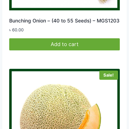
Bunching Onion – (40 to 55 Seeds) – MGS1203
৳
60.00
Add to cart
Sale!