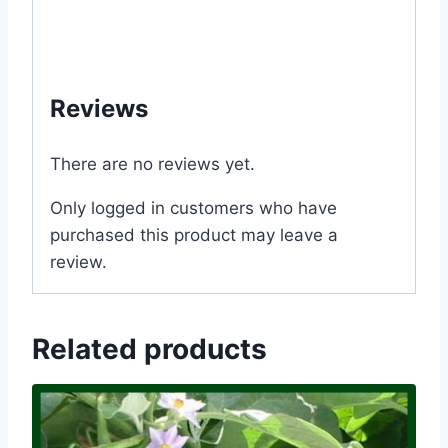
#store #shop #company #my #garden #bd
#mygardenbd #nature #ছাদ #বাগান #টব #গাছ
#বীজ #in #Dhaka #Bangladesh
Reviews
There are no reviews yet.
Only logged in customers who have
purchased this product may leave a
review.
Related products