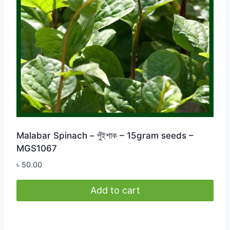
Malabar Spinach – পুঁইশাক – 15gram seeds –
MGS1067
৳
50.00
Add to cart