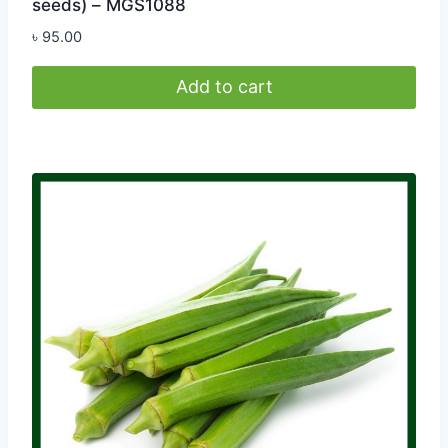
seeds) – MGS1088
৳
95.00
Add to cart