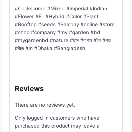
#Cockscomb #Mixed #Imperial #Indian
#Flower #F1 #Hybrid #Color #Plant
#Rooftop #seeds #Balcony #online #store
#shop #company #my #garden #bd
#mygardenbd #nature #ছাদ #বাগান #টব #গাছ
#বীজ #in #Dhaka #Bangladesh
Reviews
There are no reviews yet.
Only logged in customers who have
purchased this product may leave a