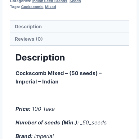
Categories:
Indian Seed Brands
,
Seeds
Tags:
Cockscomb
,
Mixed
Description
Reviews (0)
Description
Cockscomb Mixed – (50 seeds) –
Imperial – Indian
Price:
100 Taka
Number of seeds (Min.):
_
50
_
seeds
Brand:
Imperial