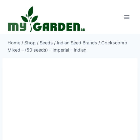
Skip
to
content
Home
/
Shop
/
Seeds
/
Indian Seed Brands
/
Cockscomb
Mixed – (50 seeds) – Imperial – Indian