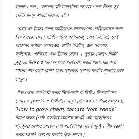
উল্লেখ
করা।
ফলাফল
যদি
উল্লেক্ষিত
তথ্যের
থেকে
ভিন্ন
হয়
সেটার
জন্য
আমরা
দায়ভার
নই।
সাধারণত
বীজের
সফল
জার্মিনেশন
অনেকগুলো
ভেরিয়েবলের
উপর
নির্ভর
করে,
যেমন
জার্মিনেশনের
তাপমাত্রা,
রোপণ
মিডিয়া,
সেই
অঞ্চলের
বর্তমান
আবহাওয়া,
মাটির
পিএইচ,
জল
সরবরাহ,
সূর্যালোক,
প্রক্রিয়া
এবং
বীজের
মেয়াদ
।
সুতরাং
কোনও
নির্দিষ্ট
ব্র্যান্ডের
বীজের
গুণমান
সম্পর্কে
অভিযোগ
করার
আগে
দয়া
করে
সমস্ত
শর্ত
বজায়
রাখার
জন্য
সম্ভাব্য
সমস্ত
পদ্ধতি
ব্যবহার
করে
দেখুন।
বীজ
থেকে
চারা
তৈরী
করার
নির্দেশাবলী
বা
ভিডিও
টিউটোরিয়াল
দেখার
জন্য
গুগল
বা
ইউটিউবে
অনুসন্ধান
করুন।
উদাহরণস্বরূপ,
‘How to grow cherry tomato from seeds’
টাইপ
করুন (
চেরি
টমেটোর
জায়গায়
আপনি
যেই
আইটেমের
প্রক্রিয়া
দেখতে
চাচ্ছেন
সেই
আইটেমের
নাম
লিখুন)
।
বীজ
রোপন
করার
আপনি
অসংখ্য
পদ্ধতি
খুঁজে
পাবেন।