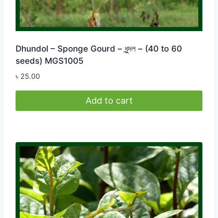
Dhundol – Sponge Gourd – ধুন্দল – (40 to 60
seeds) MGS1005
৳
25.00
Add to cart