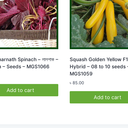
rnath Spinach – লালশাক –
Squash Golden Yellow F1
 – Seeds – MGS1066
Hybrid – 08 to 10 seeds 
MGS1059
৳
85.00
Add to cart
Add to cart