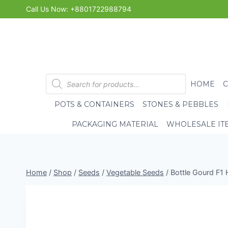
Skip
Call Us Now: +8801722988794
to
content
Products
HOME
search
POTS & CONTAINERS
STONES & PEBBLES
PACKAGING MATERIAL
WHOLESALE IT
Home
/
Shop
/
Seeds
/
Vegetable Seeds
/
Bottle Gourd F1 