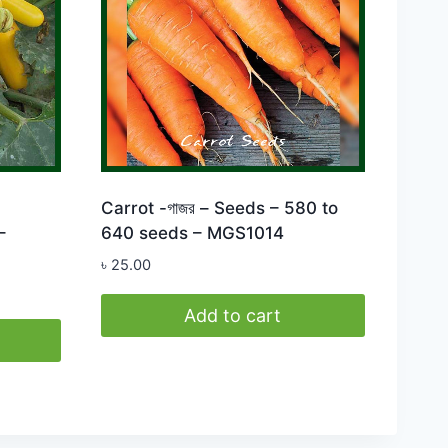
Carrot -গাজর – Seeds – 580 to
–
640 seeds – MGS1014
৳
25.00
Add to cart