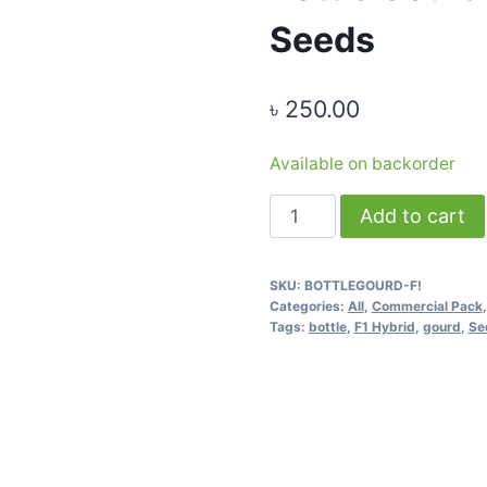
Seeds
৳
250.00
Available on backorder
Bottle
Add to cart
Gourd
F1
SKU:
BOTTLEGOURD-F!
Hybrid
Categories:
All
,
Commercial Pack
(Lau)
Tags:
bottle
,
F1 Hybrid
,
gourd
,
Se
-
10g
Seeds
quantity