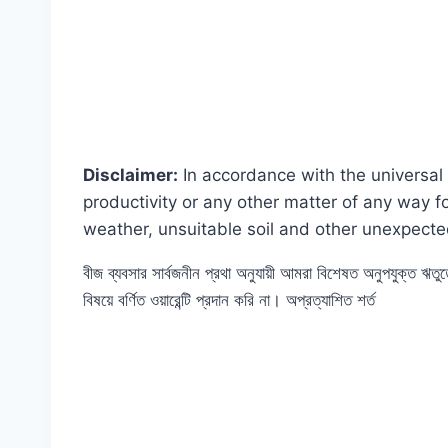
Disclaimer:
In accordance with the universal 
productivity or any other matter of any way 
weather, unsuitable soil and other unexpecte
বীজ ব্যবসার সার্বজনীন প্রথা অনুযায়ী আমরা বিশেষত অনুপযুক্ত ঋত
বিষয়ে বর্ণিত ওয়ারেন্টি প্রদান করি না। অপ্রত্যাশিত শর্ত
#120T #titanic #MyGardenBd #MyGarden #V
#Green #Healthy #Benefits #Seeds #How #to
#ছাদ #বাগান #গাছ #বীজ #সবজি #সার #ঢাকা #বাংলাদেশ