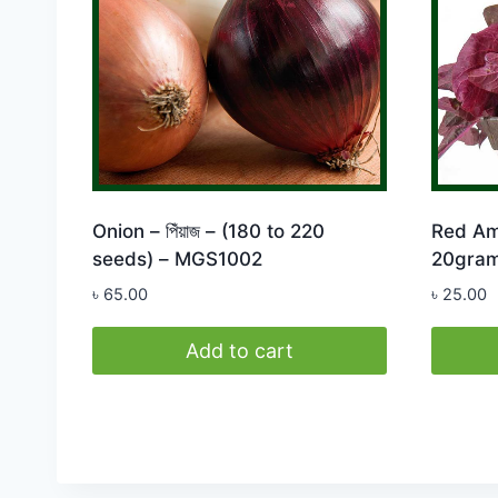
Onion – পিঁয়াজ – (180 to 220
Red Ama
seeds) – MGS1002
20gram
৳
65.00
৳
25.00
Add to cart