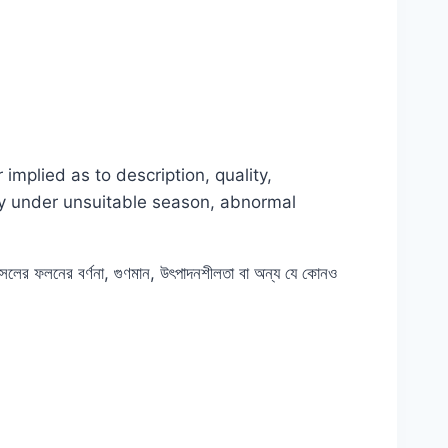
mplied as to description, quality,
lly under unsuitable season, abnormal
ে ফসলের ফলনের বর্ণনা, গুণমান, উৎপাদনশীলতা বা অন্য যে কোনও
esh #Garden #HomeGrown #RooftopGarden
াউ #Quality #Online #Store #in #near #me