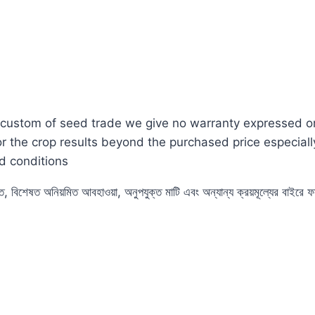
custom of seed trade we give no warranty expressed or i
for the crop results beyond the purchased price especia
d conditions
ুতে, বিশেষত অনিয়মিত আবহাওয়া, অনুপযুক্ত মাটি এবং অন্যান্য ক্রয়মূল্যের বাইর
eggies #Vegetables #White #Price #Dhaka #Banglad
 #grow #from #Bottle #Gourd #Calabash #f1 #hybrid #ল