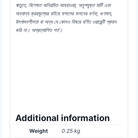
ঋতুতে, বিশেষত অনিয়মিত আবহাওয়া, অনুপযুক্ত মাটি এবং
অন্যান্য ক্রয়মূল্যের বাইরে ফসলের ফলনের বর্ণনা, গুণমান,
উৎপাদনশীলতা বা অন্য যে কোনও বিষয়ে বর্ণিত ওয়ারেন্টি প্রদান
করি না। অপ্রত্যাশিত শর্ত।
#1150T-250G(211223-MANIK) #650T-
250G(210923-EASTBENGAL) #2400T-
1K(210923-EASTBENGAL) #sweet #baby
#corn #seed #how #to #grow #from #price
#in #good #quality #brand #online #store
#near #me #in #mygardenbd #my
#garden #bd #sweet #gardenbd #brikkho
#dhaka #bangladesh
Additional information
Weight
0.25 kg