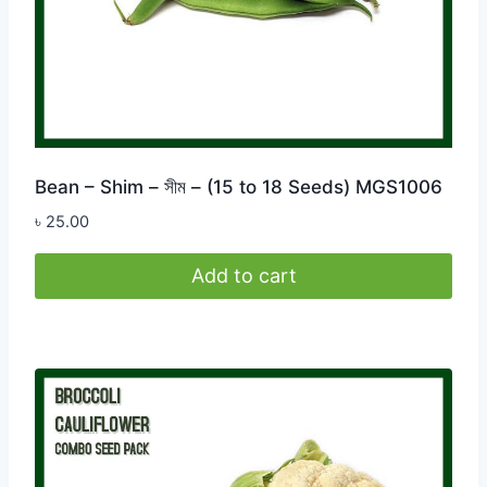
Bean – Shim – সীম – (15 to 18 Seeds) MGS1006
৳
25.00
Add to cart