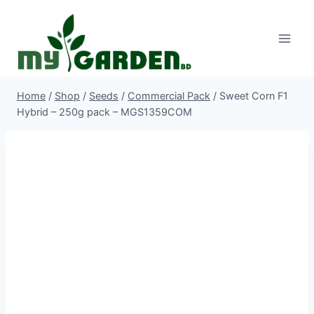
Skip
to
content
Home
/
Shop
/
Seeds
/
Commercial Pack
/
Sweet Corn F1
Hybrid – 250g pack – MGS1359COM