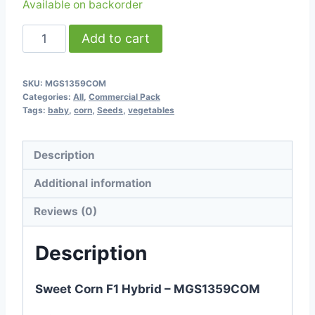
Available on backorder
Sweet
Add to cart
Corn
F1
SKU:
MGS1359COM
Hybrid
Categories:
All
,
Commercial Pack
-
Tags:
baby
,
corn
,
Seeds
,
vegetables
250g
pack
Description
-
Additional information
MGS1359COM
quantity
Reviews (0)
Description
Sweet Corn F1 Hybrid – MGS1359COM