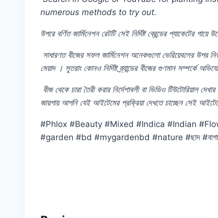
numerous methods to try out.
উপরে
বর্ণিত
জার্মিনেশন
রেটটি
সেই
নির্দিষ্ট
ব্রেন্ডের
প্যাকেটের
গায়ে
উল
সাধারণত
বীজের
সফল
জার্মিনেশন
অনেকগুলো
ভেরিয়েবলের
উপর
নির
মেয়াদ
।
সুতরাং
কোনও
নির্দিষ্ট
ব্র্যান্ডের
বীজের
গুণমান
সম্পর্কে
অভিয
বীজ
থেকে
চারা
তৈরী
করার
নির্দেশাবলী
বা
ভিডিও
টিউটোরিয়াল
দেখার
জায়গায়
আপনি
যেই
আইটেমের
প্রক্রিয়া
দেখতে
চাচ্ছেন
সেই
আইটেম
#Phlox #Beauty #Mixed #Indica #Indian #Fl
#garden #bd #mygardenbd #nature #ছাদ #বাগা