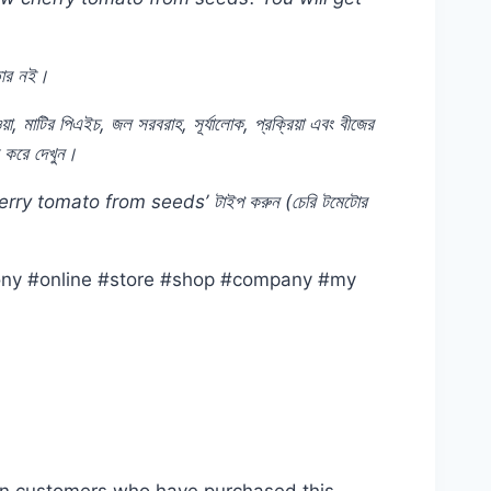
ার
নই।
য়া,
মাটির
পিএইচ,
জল
সরবরাহ,
সূর্যালোক,
প্রক্রিয়া
এবং
বীজের
করে
দেখুন।
cherry tomato from seeds’
টাইপ
করুন (
চেরি
টমেটোর
cony #online #store #shop #company #my
in customers who have purchased this