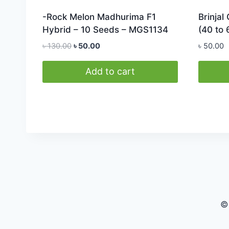
-Rock Melon Madhurima F1
Brinjal
Hybrid – 10 Seeds – MGS1134
(40 to
Original
Current
৳
130.00
৳
50.00
৳
50.00
price
price
was:
is:
Add to cart
৳ 130.00.
৳ 50.00.
©