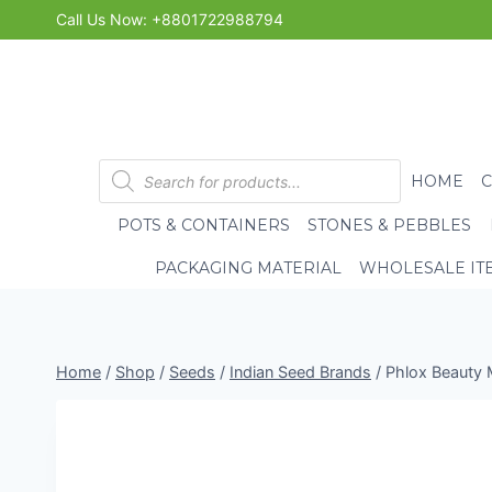
Skip
Call Us Now: +8801722988794
to
content
Products
HOME
search
POTS & CONTAINERS
STONES & PEBBLES
PACKAGING MATERIAL
WHOLESALE IT
Home
/
Shop
/
Seeds
/
Indian Seed Brands
/
Phlox Beauty M