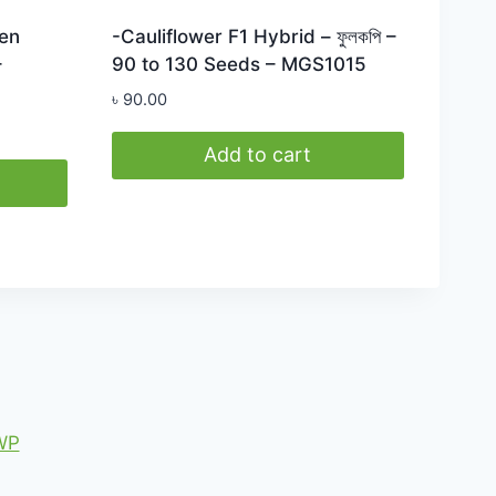
een
-Cauliflower F1 Hybrid – ফুলকপি –
–
90 to 130 Seeds – MGS1015
৳
90.00
Add to cart
WP