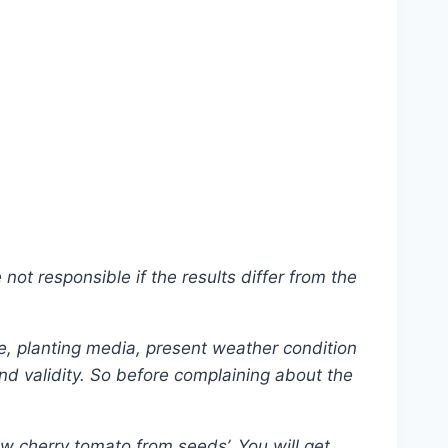
ot responsible if the results differ from the
e, planting media, present weather condition
and validity. So before complaining about the
ow cherry tomato from seeds’. You will get