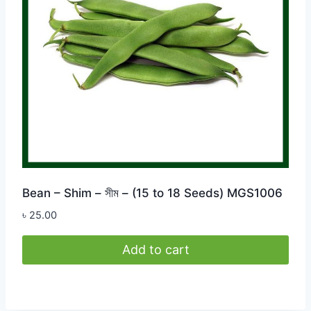
Bean – Shim – সীম – (15 to 18 Seeds) MGS1006
৳
25.00
Add to cart