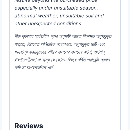
especially under unsuitable season,
abnormal weather, unsuitable soil and
other unexpected conditions.
বীজ
ব্যবসার
সার্বজনীন
প্রথা
অনুযায়ী
আমরা
বিশেষত
অনুপযুক্ত
ঋতুতে
,
বিশেষত
অনিয়মিত
আবহাওয়া
,
অনুপযুক্ত
মাটি
এবং
অন্যান্য
ক্রয়মূল্যের
বাইরে
ফসলের
ফলনের
বর্ণনা
,
গুণমান
,
উৎপাদনশীলতা
বা
অন্য
যে
কোনও
বিষয়ে
বর্ণিত
ওয়ারেন্টি
প্রদান
করি
না
অপ্রত্যাশিত
শর্ত
#Sweet #Banana #Omaxe #Indian #Plant
#Chili #Pepper #Rooftop #seeds #Balcony
#online #store #my #garden #bd
#mygardenbd #nature #ছাদ #বাগান #টব #গাছ
#মরিচ #বীজ #in #Dhaka #Bangladesh
Reviews