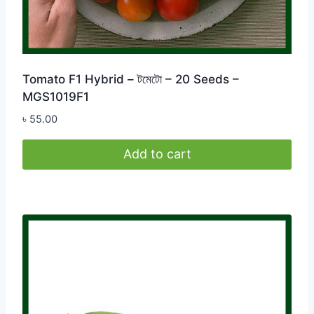
Tomato F1 Hybrid – টমেটো – 20 Seeds –
MGS1019F1
৳
55.00
Add to cart