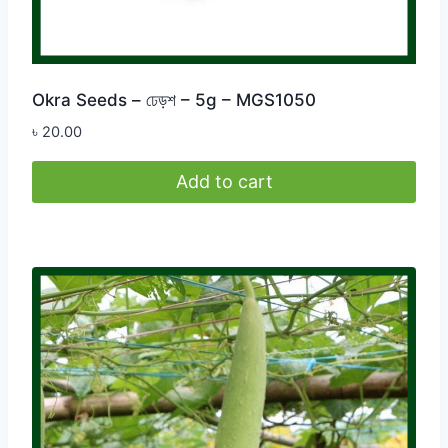
Okra Seeds – ঢেড়শ – 5g – MGS1050
৳
20.00
Add to cart