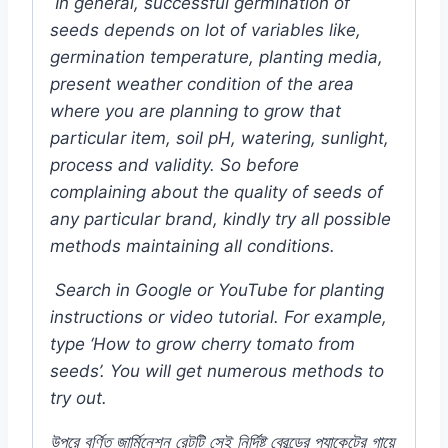
In general, successful germination of
seeds depends on lot of variables like,
germination temperature, planting media,
present weather condition of the area
where you are planning to grow that
particular item, soil pH, watering, sunlight,
process and validity. So before
complaining about the quality of seeds of
any particular brand, kindly try all possible
methods maintaining all conditions.
Search in Google or YouTube for planting
instructions or video tutorial. For example,
type ‘How to grow cherry tomato from
seeds’. You will get numerous methods to
try out.
উপরে
বর্ণিত
জার্মিনেশন
রেটটি
সেই
নির্দিষ্ট
ব্রেন্ডের
প্যাকেটের
গায়ে