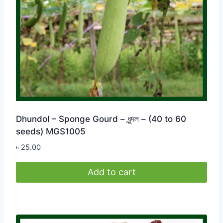
Dhundol – Sponge Gourd – ধুন্দল – (40 to 60
seeds) MGS1005
৳
25.00
Add to cart