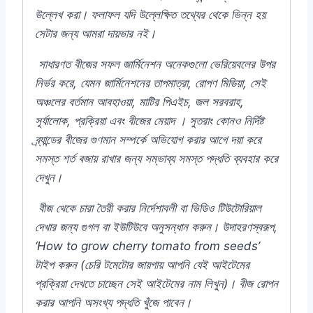
উল্লেখ
করা।
ফলাফল
যদি
উল্লেক্ষিত
তথ্যের
থেকে
ভিন্ন
হয়
সেটার
জন্য
আমরা
দায়ভার
নই।
সাধারণত
বীজের
সফল
জার্মিনেশন
অনেকগুলো
ভেরিয়েবলের
উপর
নির্ভর
করে,
যেমন
জার্মিনেশনের
তাপমাত্রা,
রোপণ
মিডিয়া,
সেই
অঞ্চলের
বর্তমান
আবহাওয়া,
মাটির
পিএইচ,
জল
সরবরাহ,
সূর্যালোক,
প্রক্রিয়া
এবং
বীজের
মেয়াদ
।
সুতরাং
কোনও
নির্দিষ্ট
ব্র্যান্ডের
বীজের
গুণমান
সম্পর্কে
অভিযোগ
করার
আগে
দয়া
করে
সমস্ত
শর্ত
বজায়
রাখার
জন্য
সম্ভাব্য
সমস্ত
পদ্ধতি
ব্যবহার
করে
দেখুন।
বীজ
থেকে
চারা
তৈরী
করার
নির্দেশাবলী
বা
ভিডিও
টিউটোরিয়াল
দেখার
জন্য
গুগল
বা
ইউটিউবে
অনুসন্ধান
করুন।
উদাহরণস্বরূপ,
‘How to grow cherry tomato from seeds’
টাইপ
করুন (
চেরি
টমেটোর
জায়গায়
আপনি
যেই
আইটেমের
প্রক্রিয়া
দেখতে
চাচ্ছেন
সেই
আইটেমের
নাম
লিখুন)
।
বীজ
রোপন
করার
আপনি
অসংখ্য
পদ্ধতি
খুঁজে
পাবেন।