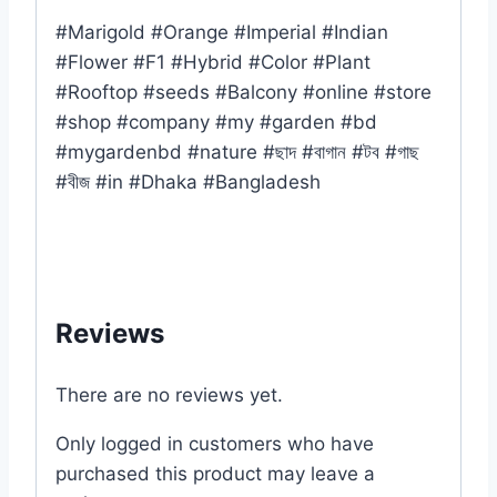
#Marigold #Orange #Imperial #Indian
#Flower #F1 #Hybrid #Color #Plant
#Rooftop #seeds #Balcony #online #store
#shop #company #my #garden #bd
#mygardenbd #nature #ছাদ #বাগান #টব #গাছ
#বীজ #in #Dhaka #Bangladesh
Reviews
There are no reviews yet.
Only logged in customers who have
purchased this product may leave a