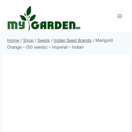
Skip
to
content
Home
/
Shop
/
Seeds
/
Indian Seed Brands
/
Marigold
Orange – (50 seeds) – Imperial – Indian