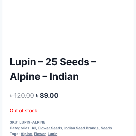
Lupin – 25 Seeds –
Alpine – Indian
Original
Current
৳
120.00
৳
89.00
price
price
Out of stock
was:
is:
SKU:
LUPIN-ALPINE
৳ 120.00.
৳ 89.00.
Categories:
All
,
Flower Seeds
,
Indian Seed Brands
,
Seeds
Tags:
Alpine
,
Flower
,
Lupin