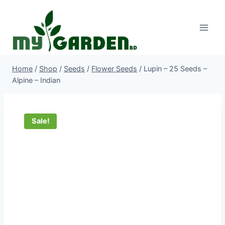
Skip
to
content
Home
/
Shop
/
Seeds
/
Flower Seeds
/
Lupin – 25 Seeds –
Alpine – Indian
Sale!