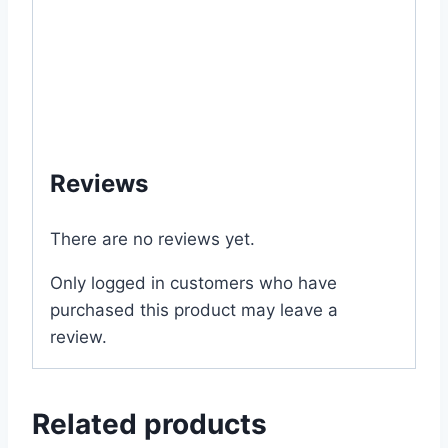
#Balcony #online #store #shop #company
#my #garden #bd #mygardenbd #nature
#ছাদ #বাগান #টব #গাছ #বীজ #in #apex #advance
#alpine #indian #price #of #near #me #in
#Dhaka #Bangladesh
Reviews
There are no reviews yet.
Only logged in customers who have
purchased this product may leave a
review.
Related products