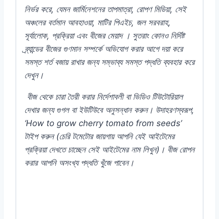
নির্ভর
করে,
যেমন
জার্মিনেশনের
তাপমাত্রা,
রোপণ
মিডিয়া,
সেই
অঞ্চলের
বর্তমান
আবহাওয়া,
মাটির
পিএইচ,
জল
সরবরাহ,
সূর্যালোক,
প্রক্রিয়া
এবং
বীজের
মেয়াদ
।
সুতরাং
কোনও
নির্দিষ্ট
ব্র্যান্ডের
বীজের
গুণমান
সম্পর্কে
অভিযোগ
করার
আগে
দয়া
করে
সমস্ত
শর্ত
বজায়
রাখার
জন্য
সম্ভাব্য
সমস্ত
পদ্ধতি
ব্যবহার
করে
দেখুন।
বীজ
থেকে
চারা
তৈরী
করার
নির্দেশাবলী
বা
ভিডিও
টিউটোরিয়াল
দেখার
জন্য
গুগল
বা
ইউটিউবে
অনুসন্ধান
করুন।
উদাহরণস্বরূপ,
‘How to grow cherry tomato from seeds’
টাইপ
করুন (
চেরি
টমেটোর
জায়গায়
আপনি
যেই
আইটেমের
প্রক্রিয়া
দেখতে
চাচ্ছেন
সেই
আইটেমের
নাম
লিখুন)
।
বীজ
রোপন
করার
আপনি
অসংখ্য
পদ্ধতি
খুঁজে
পাবেন।
#Lupin #Mixed #Indian #Flower #F1
#Hybrid #Color #Plant #Rooftop #seeds