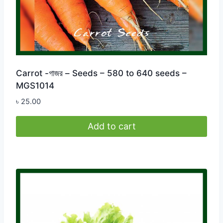
Carrot -গাজর – Seeds – 580 to 640 seeds –
MGS1014
৳
25.00
Add to cart