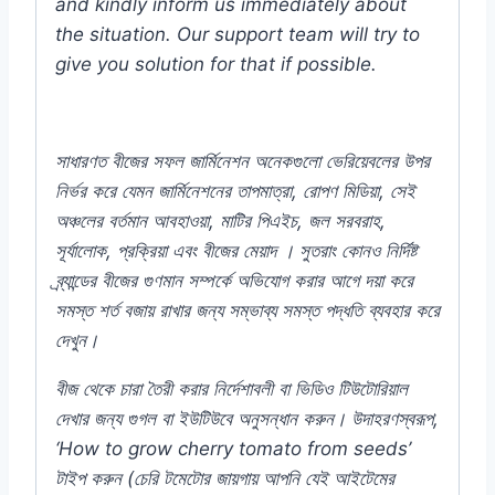
and kindly inform us immediately about
the situation. Our support team will try to
give you solution for that if possible.
সাধারণত
বীজের
সফল
জার্মিনেশন
অনেকগুলো
ভেরিয়েবলের
উপর
নির্ভর
করে
যেমন
জার্মিনেশনের
তাপমাত্রা
,
রোপণ
মিডিয়া
,
সেই
অঞ্চলের
বর্তমান
আবহাওয়া
,
মাটির
পিএইচ
,
জল
সরবরাহ
,
সূর্যালোক
,
প্রক্রিয়া
এবং
বীজের
মেয়াদ
।
সুতরাং
কোনও
নির্দিষ্ট
ব্র্যান্ডের
বীজের
গুণমান
সম্পর্কে
অভিযোগ
করার
আগে
দয়া
করে
সমস্ত
শর্ত
বজায়
রাখার
জন্য
সম্ভাব্য
সমস্ত
পদ্ধতি
ব্যবহার
করে
দেখুন।
বীজ থেকে চারা তৈরী করার নির্দেশাবলী বা ভিডিও টিউটোরিয়াল
দেখার জন্য গুগল বা ইউটিউবে অনুসন্ধান করুন। উদাহরণস্বরূপ,
‘How to grow cherry tomato from seeds’
টাইপ করুন (চেরি টমেটোর জায়গায় আপনি যেই আইটেমের