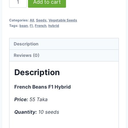
Add to cart
Beans
F1
Categories:
All
,
Seeds
,
Vegetable Seeds
Hybrid
Tags:
bean
,
f1
,
French
,
hybrid
-
10
Description
seeds
quantity
Reviews (0)
Description
French Beans F1 Hybrid
Price:
55 Taka
Quantity:
10 seeds