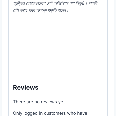
প্রক্রিয়া দেখতে চাচ্ছেন সেই আইটেমের নাম লিখুন)। আপনি
চেষ্টা করার জন্য অসংখ্য পদ্ধতি পাবেন।
#French #Bean #beans #f1 #hybrid #Plant
#Vegetable #Veggies #Vegetables
#Rooftop #চেরি #টমেটো #seeds #Balcony
#online #store #shop #in #near #my
#garden #gardening #bd #mygardenbd
#nature #ছাদ #বাগান #টব #গাছ #Dhaka
#Bangladesh #MGS1003
Reviews
There are no reviews yet.
Only logged in customers who have