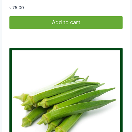
৳
75.00
Add to cart