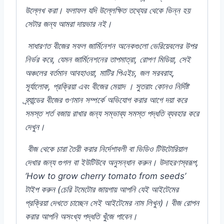
উল্লেখ
করা।
ফলাফল
যদি
উল্লেক্ষিত
তথ্যের
থেকে
ভিন্ন
হয়
সেটার
জন্য
আমরা
দায়ভার
নই।
সাধারণত
বীজের
সফল
জার্মিনেশন
অনেকগুলো
ভেরিয়েবলের
উপর
নির্ভর
করে,
যেমন
জার্মিনেশনের
তাপমাত্রা,
রোপণ
মিডিয়া,
সেই
অঞ্চলের
বর্তমান
আবহাওয়া,
মাটির
পিএইচ,
জল
সরবরাহ,
সূর্যালোক,
প্রক্রিয়া
এবং
বীজের
মেয়াদ
।
সুতরাং
কোনও
নির্দিষ্ট
ব্র্যান্ডের
বীজের
গুণমান
সম্পর্কে
অভিযোগ
করার
আগে
দয়া
করে
সমস্ত
শর্ত
বজায়
রাখার
জন্য
সম্ভাব্য
সমস্ত
পদ্ধতি
ব্যবহার
করে
দেখুন।
বীজ
থেকে
চারা
তৈরী
করার
নির্দেশাবলী
বা
ভিডিও
টিউটোরিয়াল
দেখার
জন্য
গুগল
বা
ইউটিউবে
অনুসন্ধান
করুন।
উদাহরণস্বরূপ,
‘How to grow cherry tomato from seeds’
টাইপ
করুন (
চেরি
টমেটোর
জায়গায়
আপনি
যেই
আইটেমের
প্রক্রিয়া
দেখতে
চাচ্ছেন
সেই
আইটেমের
নাম
লিখুন)
।
বীজ
রোপন
করার
আপনি
অসংখ্য
পদ্ধতি
খুঁজে
পাবেন।