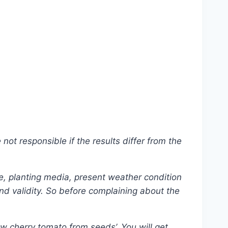
ot responsible if the results differ from the
e, planting media, present weather condition
and validity. So before complaining about the
ow cherry tomato from seeds’. You will get