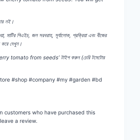
ার
নই।
য়া,
মাটির
পিএইচ,
জল
সরবরাহ,
সূর্যালোক,
প্রক্রিয়া
এবং
বীজের
করে
দেখুন।
cherry tomato from seeds’
টাইপ
করুন (
চেরি
টমেটোর
 #store #shop #company #my #garden #bd
in customers who have purchased this
leave a review.