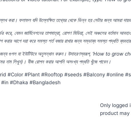
্লেখ
করা।
ফলাফল
যদি
উল্লেক্ষিত
তথ্যের
থেকে
ভিন্ন
হয়
সেটার
জন্য
আমরা
দায়ভ
্ভর
করে,
যেমন
জার্মিনেশনের
তাপমাত্রা,
রোপণ
মিডিয়া,
সেই
অঞ্চলের
বর্তমান
আবহাও
োগ
করার
আগে
দয়া
করে
সমস্ত
শর্ত
বজায়
রাখার
জন্য
সম্ভাব্য
সমস্ত
পদ্ধতি
ব্যবহার
জন্য
গুগল
বা
ইউটিউবে
অনুসন্ধান
করুন।
উদাহরণস্বরূপ, ‘How to grow 
ের
নাম
লিখুন)
।
বীজ
রোপন
করার
আপনি
অসংখ্য
পদ্ধতি
খুঁজে
পাবেন।
brid #Color #Plant #Rooftop #seeds #Balcony #online
ীজ #in #Dhaka #Bangladesh
Only logged 
product may 