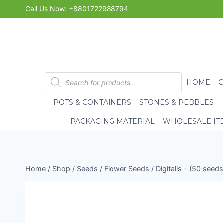
Skip
Call Us Now: +8801722988794
to
content
Products
HOME
search
POTS & CONTAINERS
STONES & PEBBLES
PACKAGING MATERIAL
WHOLESALE IT
Home
/
Shop
/
Seeds
/
Flower Seeds
/
Digitalis – (50 seed