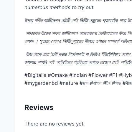
numerous methods to try out.
উপরে
বর্ণিত
জার্মিনেশন
রেটটি
সেই
নির্দিষ্ট
ব্রেন্ডের
প্যাকেটের
গায়ে
উল
সাধারণত
বীজের
সফল
জার্মিনেশন
অনেকগুলো
ভেরিয়েবলের
উপর
নির
মেয়াদ
।
সুতরাং
কোনও
নির্দিষ্ট
ব্র্যান্ডের
বীজের
গুণমান
সম্পর্কে
অভিয
বীজ
থেকে
চারা
তৈরী
করার
নির্দেশাবলী
বা
ভিডিও
টিউটোরিয়াল
দেখার
জায়গায়
আপনি
যেই
আইটেমের
প্রক্রিয়া
দেখতে
চাচ্ছেন
সেই
আইটেম
#Digitalis #Omaxe #Indian #Flower #F1 #Hy
#mygardenbd #nature #ছাদ #বাগান #টব #গাছ #ব
Reviews
There are no reviews yet.