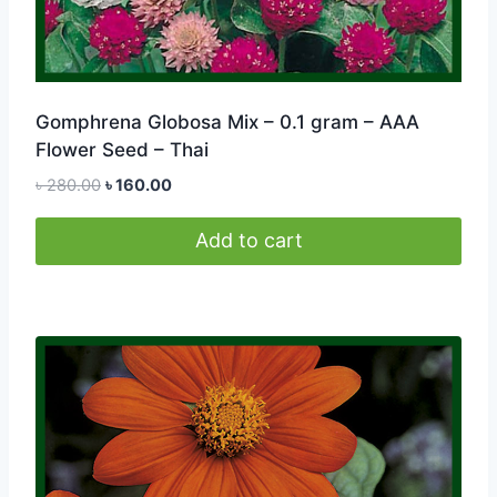
Gomphrena Globosa Mix – 0.1 gram – AAA
Flower Seed – Thai
Original
Current
৳
280.00
৳
160.00
price
price
was:
is:
Add to cart
৳ 280.00.
৳ 160.00.