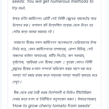
seeds’. You will get numerous methods to
try out.
উপরে
বর্ণিত
জার্মিনেশন
রেটটি
সেই
নির্দিষ্ট
ব্রেন্ডের
প্যাকেটের
গায়ে
উল্লেখ
করা।
ফলাফল
যদি
উল্লেক্ষিত
তথ্যের
থেকে
ভিন্ন
হয়
সেটার
জন্য
আমরা
দায়ভার
নই।
সাধারণত
বীজের
সফল
জার্মিনেশন
অনেকগুলো
ভেরিয়েবলের
উপর
নির্ভর
করে,
যেমন
জার্মিনেশনের
তাপমাত্রা,
রোপণ
মিডিয়া,
সেই
অঞ্চলের
বর্তমান
আবহাওয়া,
মাটির
পিএইচ,
জল
সরবরাহ,
সূর্যালোক,
প্রক্রিয়া
এবং
বীজের
মেয়াদ
।
সুতরাং
কোনও
নির্দিষ্ট
ব্র্যান্ডের
বীজের
গুণমান
সম্পর্কে
অভিযোগ
করার
আগে
দয়া
করে
সমস্ত
শর্ত
বজায়
রাখার
জন্য
সম্ভাব্য
সমস্ত
পদ্ধতি
ব্যবহার
করে
দেখুন।
বীজ
থেকে
চারা
তৈরী
করার
নির্দেশাবলী
বা
ভিডিও
টিউটোরিয়াল
দেখার
জন্য
গুগল
বা
ইউটিউবে
অনুসন্ধান
করুন।
উদাহরণস্বরূপ,
‘How to grow cherry tomato from seeds’