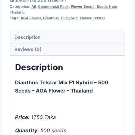
SKU:
MGS1155-AGA-FLOWER-1
Categories:
All
,
Commercial Pack
,
Flower Seeds
,
Seeds from
Thailand
Tags:
AGA Flower
,
Dianthus
,
F1 Hybrid
,
Flower
,
telstar
Description
Reviews (0)
Description
Dianthus Telstar Mix F1 Hybrid – 500
Seeds – AGA Flower – Thailand
Price:
1750 Taka
Quantity:
500 seeds