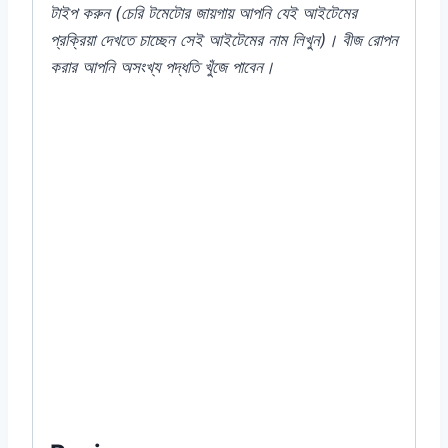
টাইপ
করুন (
চেরি
টমেটোর
জায়গায়
আপনি
যেই
আইটেমের
প্রক্রিয়া
দেখতে
চাচ্ছেন
সেই
আইটেমের
নাম
লিখুন)
।
বীজ
রোপন
করার
আপনি
অসংখ্য
পদ্ধতি
খুঁজে
পাবেন।
#Salvia #Mixed #Indian #Flower #F1
#Hybrid #Color #Plant #Rooftop #seeds
#Balcony #online #store #shop #company
#my #garden #bd #mygardenbd #nature
#ছাদ #বাগান #টব #গাছ #বীজ #in #apex #advance
#alpine #indian #price #of #near #me #in
#Dhaka #Bangladesh