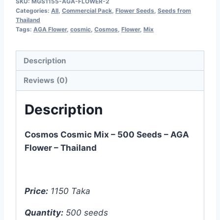
SKU:
MGS1155-AGA-FLOWER-2
Categories:
All
,
Commercial Pack
,
Flower Seeds
,
Seeds from
Thailand
Tags:
AGA Flower
,
cosmic
,
Cosmos
,
Flower
,
Mix
Description
Reviews (0)
Description
Cosmos Cosmic Mix – 500 Seeds – AGA
Flower – Thailand
Price:
1150 Taka
Quantity:
500 seeds