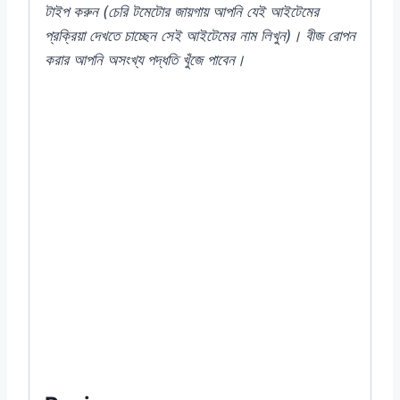
টাইপ
করুন (
চেরি
টমেটোর
জায়গায়
আপনি
যেই
আইটেমের
প্রক্রিয়া
দেখতে
চাচ্ছেন
সেই
আইটেমের
নাম
লিখুন)
।
বীজ
রোপন
করার
আপনি
অসংখ্য
পদ্ধতি
খুঁজে
পাবেন।
#Salvia #Mixed #Indian #Flower #F1
#Hybrid #Color #Plant #Rooftop #seeds
#Balcony #online #store #shop #company
#my #garden #bd #mygardenbd #nature
#ছাদ #বাগান #টব #গাছ #বীজ #in #apex #advance
#alpine #indian #price #of #near #me #in
#Dhaka #Bangladesh