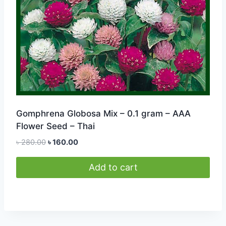
Gomphrena Globosa Mix – 0.1 gram – AAA
Flower Seed – Thai
Original
Current
৳
280.00
৳
160.00
price
price
was:
is:
Add to cart
৳ 280.00.
৳ 160.00.