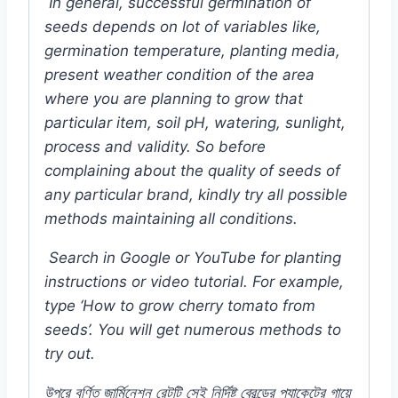
In general, successful germination of
seeds depends on lot of variables like,
germination temperature, planting media,
present weather condition of the area
where you are planning to grow that
particular item, soil pH, watering, sunlight,
process and validity. So before
complaining about the quality of seeds of
any particular brand, kindly try all possible
methods maintaining all conditions.
Search in Google or YouTube for planting
instructions or video tutorial. For example,
type ‘How to grow cherry tomato from
seeds’. You will get numerous methods to
try out.
উপরে
বর্ণিত
জার্মিনেশন
রেটটি
সেই
নির্দিষ্ট
ব্রেন্ডের
প্যাকেটের
গায়ে