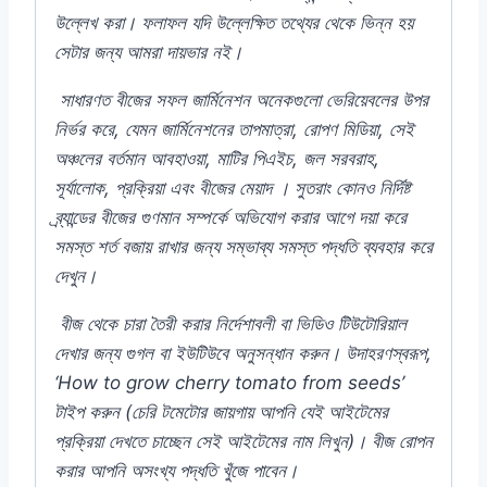
উল্লেখ
করা।
ফলাফল
যদি
উল্লেক্ষিত
তথ্যের
থেকে
ভিন্ন
হয়
সেটার
জন্য
আমরা
দায়ভার
নই।
সাধারণত
বীজের
সফল
জার্মিনেশন
অনেকগুলো
ভেরিয়েবলের
উপর
নির্ভর
করে,
যেমন
জার্মিনেশনের
তাপমাত্রা,
রোপণ
মিডিয়া,
সেই
অঞ্চলের
বর্তমান
আবহাওয়া,
মাটির
পিএইচ,
জল
সরবরাহ,
সূর্যালোক,
প্রক্রিয়া
এবং
বীজের
মেয়াদ
।
সুতরাং
কোনও
নির্দিষ্ট
ব্র্যান্ডের
বীজের
গুণমান
সম্পর্কে
অভিযোগ
করার
আগে
দয়া
করে
সমস্ত
শর্ত
বজায়
রাখার
জন্য
সম্ভাব্য
সমস্ত
পদ্ধতি
ব্যবহার
করে
দেখুন।
বীজ
থেকে
চারা
তৈরী
করার
নির্দেশাবলী
বা
ভিডিও
টিউটোরিয়াল
দেখার
জন্য
গুগল
বা
ইউটিউবে
অনুসন্ধান
করুন।
উদাহরণস্বরূপ,
‘How to grow cherry tomato from seeds’
টাইপ
করুন (
চেরি
টমেটোর
জায়গায়
আপনি
যেই
আইটেমের
প্রক্রিয়া
দেখতে
চাচ্ছেন
সেই
আইটেমের
নাম
লিখুন)
।
বীজ
রোপন
করার
আপনি
অসংখ্য
পদ্ধতি
খুঁজে
পাবেন।