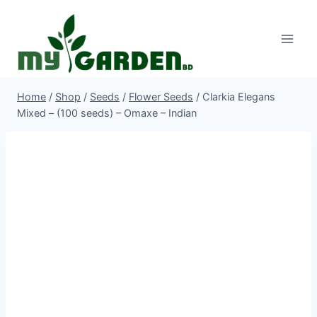
Skip
to
content
Home
/
Shop
/
Seeds
/
Flower Seeds
/
Clarkia Elegans
Mixed – (100 seeds) – Omaxe – Indian