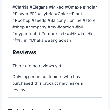
#Clarkia #Elegans #Mixed #Omaxe #Indian
#Flower #F1 #Hybrid #Color #Plant
#Rooftop #seeds #Balcony #online #store
#shop #company #my #garden #bd
#mygardenbd #nature #ছাদ #বাগান #টব #গাছ
#বীজ #in #Dhaka #Bangladesh
Reviews
There are no reviews yet.
Only logged in customers who have
purchased this product may leave a
review.