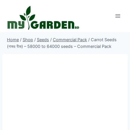
Skip
to
content
Home
/
Shop
/
Seeds
/
Commercial Pack
/
Carrot Seeds
(গাজর বীজ) – 58000 to 64000 seeds – Commercial Pack