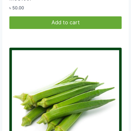
৳
50.00
Add to cart