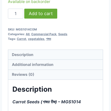
Available on backorder
Carrot
Add to cart
Seeds
(গাজর
SKU:
MGS1014COM
বীজ)
Categories:
All
,
Commercial Pack
,
Seeds
-
Tags:
Carrot
,
vegetables
,
গাজর
58000
to
Description
64000
Additional information
seeds
-
Reviews (0)
Commercial
Pack
Description
quantity
Carrot Seeds (গাজর বীজ) – MGS1014