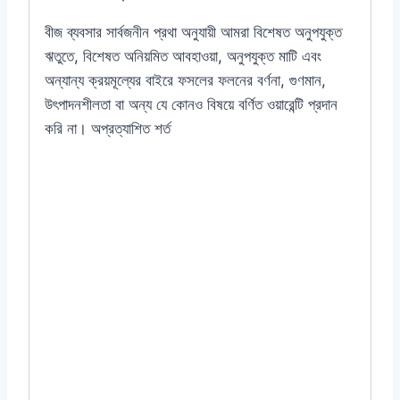
বীজ ব্যবসার সার্বজনীন প্রথা অনুযায়ী আমরা বিশেষত অনুপযুক্ত
ঋতুতে, বিশেষত অনিয়মিত আবহাওয়া, অনুপযুক্ত মাটি এবং
অন্যান্য ক্রয়মূল্যের বাইরে ফসলের ফলনের বর্ণনা, গুণমান,
উৎপাদনশীলতা বা অন্য যে কোনও বিষয়ে বর্ণিত ওয়ারেন্টি প্রদান
করি না। অপ্রত্যাশিত শর্ত
#carrot #গাজর #kurodo #dutch #netherlands
#holland #netherland #commercial #pack
#100g-600T(01062024) #100g-400T
#how #to #grow #from #seed #seeds
#tutorial #seedling #preparation #plant
#rooftop #garden #gardening #service
#gardenstore #fertilizer #germination
#temperature #বাগান #ছাদ #বীজ #গাছ #চারা #রোপন
#সার #buy #item #price #of #online #store
#supplies #shop #office #near #me #in