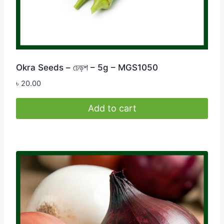
Okra Seeds – ঢেড়শ – 5g – MGS1050
৳
20.00
Add to cart