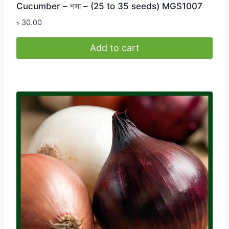
Cucumber – শসা – (25 to 35 seeds) MGS1007
৳
30.00
Add to cart