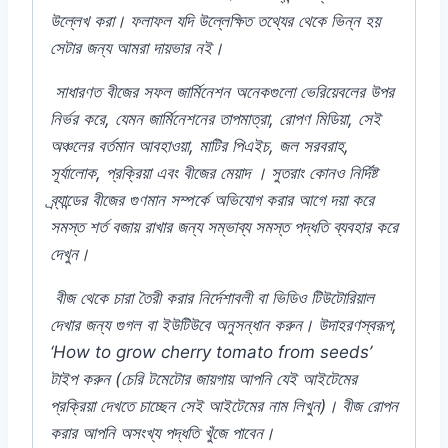
উল্লেখ
করা।
ফলাফল
যদি
উল্লেক্ষিত
তথ্যের
থেকে
ভিন্ন
হয়
সেটার
জন্য
আমরা
দায়ভার
নই।
সাধারণত
বীজের
সফল
জার্মিনেশন
অনেকগুলো
ভেরিয়েবলের
উপর
নির্ভর
করে,
যেমন
জার্মিনেশনের
তাপমাত্রা,
রোপণ
মিডিয়া,
সেই
অঞ্চলের
বর্তমান
আবহাওয়া,
মাটির
পিএইচ,
জল
সরবরাহ,
সূর্যালোক,
প্রক্রিয়া
এবং
বীজের
মেয়াদ
।
সুতরাং
কোনও
নির্দিষ্ট
ব্র্যান্ডের
বীজের
গুণমান
সম্পর্কে
অভিযোগ
করার
আগে
দয়া
করে
সমস্ত
শর্ত
বজায়
রাখার
জন্য
সম্ভাব্য
সমস্ত
পদ্ধতি
ব্যবহার
করে
দেখুন।
বীজ
থেকে
চারা
তৈরী
করার
নির্দেশাবলী
বা
ভিডিও
টিউটোরিয়াল
দেখার
জন্য
গুগল
বা
ইউটিউবে
অনুসন্ধান
করুন।
উদাহরণস্বরূপ,
‘How to grow cherry tomato from seeds’
টাইপ
করুন (
চেরি
টমেটোর
জায়গায়
আপনি
যেই
আইটেমের
প্রক্রিয়া
দেখতে
চাচ্ছেন
সেই
আইটেমের
নাম
লিখুন)
।
বীজ
রোপন
করার
আপনি
অসংখ্য
পদ্ধতি
খুঁজে
পাবেন।