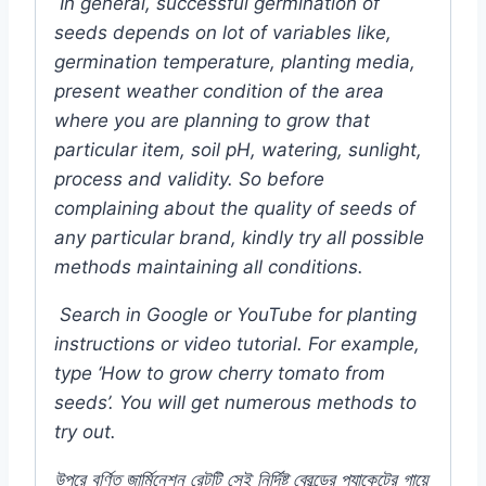
In general, successful germination of
seeds depends on lot of variables like,
germination temperature, planting media,
present weather condition of the area
where you are planning to grow that
particular item, soil pH, watering, sunlight,
process and validity. So before
complaining about the quality of seeds of
any particular brand, kindly try all possible
methods maintaining all conditions.
Search in Google or YouTube for planting
instructions or video tutorial. For example,
type ‘How to grow cherry tomato from
seeds’. You will get numerous methods to
try out.
উপরে
বর্ণিত
জার্মিনেশন
রেটটি
সেই
নির্দিষ্ট
ব্রেন্ডের
প্যাকেটের
গায়ে