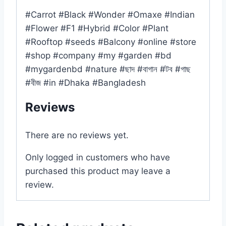
#Carrot #Black #Wonder #Omaxe #Indian
#Flower #F1 #Hybrid #Color #Plant
#Rooftop #seeds #Balcony #online #store
#shop #company #my #garden #bd
#mygardenbd #nature #ছাদ #বাগান #টব #গাছ
#বীজ #in #Dhaka #Bangladesh
Reviews
There are no reviews yet.
Only logged in customers who have
purchased this product may leave a
review.